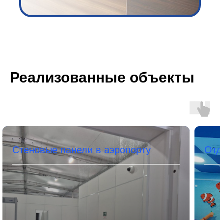
Реализованные объекты
Стеновые панели в аэропорту
Отд