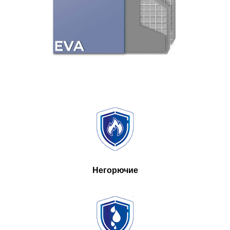
Негорючие