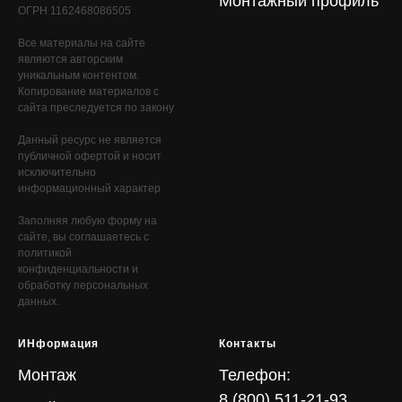
Монтажный профиль
ОГРН 1162468086505
Все материалы на сайте
являются авторским
уникальным контентом.
Копирование материалов с
сайта преследуется по закону
Данный ресурс не является
публичной офертой и носит
исключительно
информационный характер
Заполняя любую форму на
сайте, вы соглашаетесь с
политикой
конфиденциальности и
обработку персональных
данных.
ИНформация
Контакты
Монтаж
Телефон:
8 (800) 511-21-93