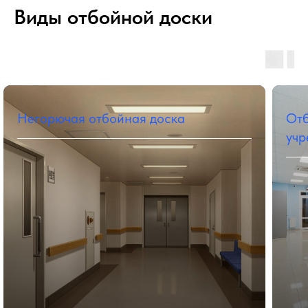
Виды отбойной доски
Негорючая отбойная доска
Отб
учр