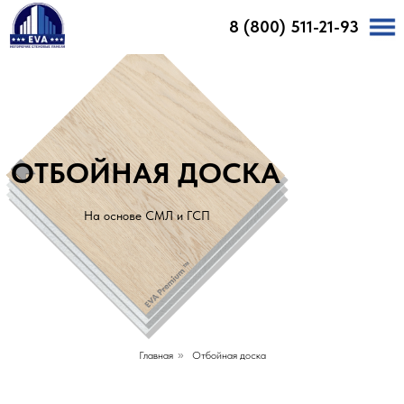
8 (800) 511-21-93
Главная
Продукция
Каталог декоров
Доставка и оплата
Калькулятор
Объекты
Монтаж
Контакты
О компании
ОТБОЙНАЯ ДОСКА
На основе СМЛ и ГСП
Главная
»
Отбойная доска