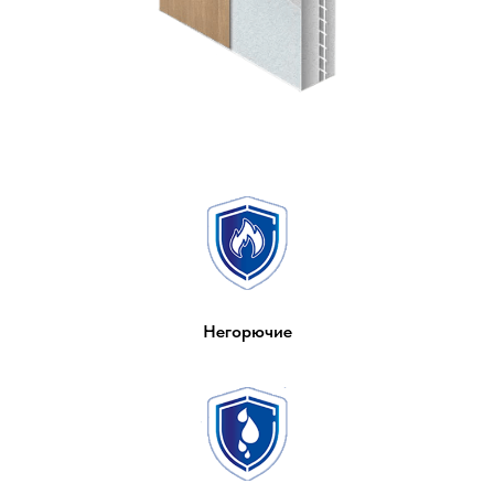
Негорючие