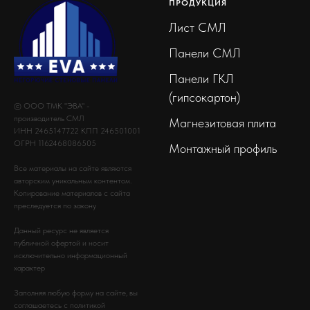
ПРОДУКЦИЯ
Лист СМЛ
Панели СМЛ
Панели ГКЛ
(гипсокартон)
© ООО ТМК "ЭВА" -
производитель СМЛ
Магнезитовая плита
ИНН 2465147722 КПП 246501001
ОГРН 1162468086505
Монтажный профиль
Все материалы на сайте являются
авторским уникальным контентом.
Копирование материалов с сайта
преследуется по закону
Данный ресурс не является
публичной офертой и носит
исключительно информационный
характер
Заполняя любую форму на сайте, вы
соглашаетесь с политикой